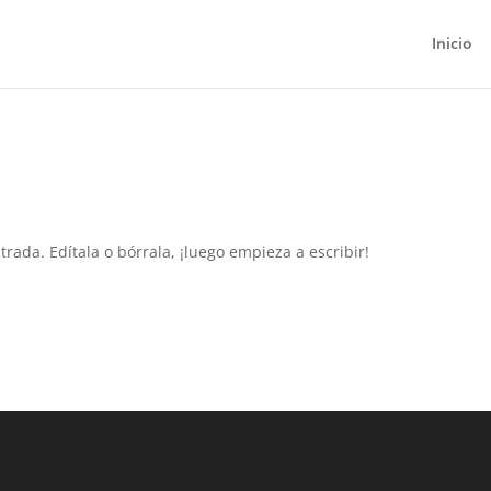
Inicio
rada. Edítala o bórrala, ¡luego empieza a escribir!